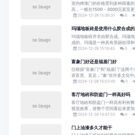
室内烤漆门的价格受到多种因素的
高，一般在1500 - 3000元甚
2024-12-28 15:36:31
0
玛瑙地板砖是使用什么胶合成的
玛瑙地板砖并非由胶合成。玛瑙地
成的。玛瑙是一种具有美丽纹理和
2024-12-28 15:19:45
0
富象门好还是福盾门好
仅根据“富象门”和“福盾门”这两
表富贵、富足，“象”在许多文化中
2024-12-28 15:03:40
0
客厅地砖和防盗门一样高好吗
客厅地砖和防盗门一样高有利有弊
视觉效果，使整个空间看起来更加
2024-12-28 14:47:33
0
门上油漆多久才能干