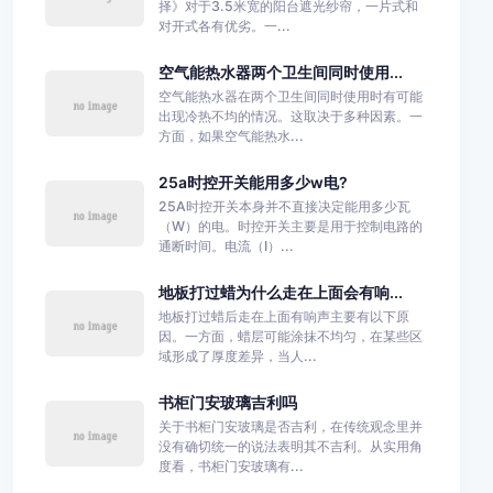
择》对于3.5米宽的阳台遮光纱帘，一片式和
对开式各有优劣。一...
空气能热水器两个卫生间同时使用...
空气能热水器在两个卫生间同时使用时有可能
出现冷热不均的情况。这取决于多种因素。一
方面，如果空气能热水...
25a时控开关能用多少w电?
25A时控开关本身并不直接决定能用多少瓦
（W）的电。时控开关主要是用于控制电路的
通断时间。电流（I）...
地板打过蜡为什么走在上面会有响...
地板打过蜡后走在上面有响声主要有以下原
因。一方面，蜡层可能涂抹不均匀，在某些区
域形成了厚度差异，当人...
书柜门安玻璃吉利吗
关于书柜门安玻璃是否吉利，在传统观念里并
没有确切统一的说法表明其不吉利。从实用角
度看，书柜门安玻璃有...