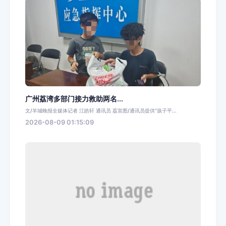
广州荔湾多部门接力救助两名...
文/羊城晚报全媒体记者 江皓轩 通讯员 荔宣图/通讯员提供“孩子平...
2026-08-09 01:15:09