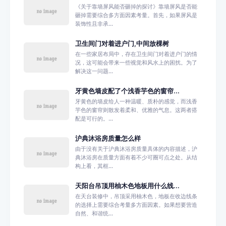
《关于靠墙屏风能否砸掉的探讨》靠墙屏风是否能
砸掉需要综合多方面因素考量。首先，如果屏风是
装饰性且非承...
卫生间门对着进户门,中间放棵树
在一些家居布局中，存在卫生间门对着进户门的情
况，这可能会带来一些视觉和风水上的困扰。为了
解决这一问题...
牙黄色墙皮配了个浅香芋色的窗帘...
牙黄色的墙皮给人一种温暖、质朴的感觉，而浅香
芋色的窗帘则散发着柔和、优雅的气息。这两者搭
配是可行的。...
沪典沐浴房质量怎么样
由于没有关于沪典沐浴房质量具体的内容描述，沪
典沐浴房在质量方面有着不少可圈可点之处。从结
构上看，其框...
天阳台吊顶用柚木色地板用什么线...
在天台装修中，吊顶采用柚木色，地板在收边线条
的选择上需要综合考量多方面因素。如果想要营造
自然、和谐统...