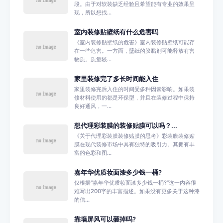
段。由于对软装缺乏经验且希望能有专业的效果呈
现，所以想找...
室内装修贴壁纸有什么危害吗
《室内装修贴壁纸的危害》室内装修贴壁纸可能存
在一些危害。一方面，壁纸的胶黏剂可能释放有害
物质。质量较...
家里装修完了多长时间能入住
家里装修完后入住的时间受多种因素影响。如果装
修材料使用的都是环保型，并且在装修过程中保持
良好通风，一...
想代理彩装膜的装修贴膜可以吗？...
《关于代理彩装膜装修贴膜的思考》彩装膜装修贴
膜在现代装修市场中具有独特的吸引力。其拥有丰
富的色彩和图...
嘉年华优质妆面漆多少钱一桶?
仅根据“嘉年华优质妆面漆多少钱一桶?”这一内容很
难写出200字的丰富描述。如果没有更多关于这种漆
的信...
靠墙屏风可以砸掉吗?