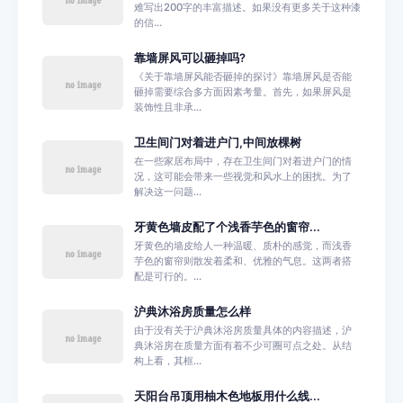
难写出200字的丰富描述。如果没有更多关于这种漆
的信...
靠墙屏风可以砸掉吗?
《关于靠墙屏风能否砸掉的探讨》靠墙屏风是否能
砸掉需要综合多方面因素考量。首先，如果屏风是
装饰性且非承...
卫生间门对着进户门,中间放棵树
在一些家居布局中，存在卫生间门对着进户门的情
况，这可能会带来一些视觉和风水上的困扰。为了
解决这一问题...
牙黄色墙皮配了个浅香芋色的窗帘...
牙黄色的墙皮给人一种温暖、质朴的感觉，而浅香
芋色的窗帘则散发着柔和、优雅的气息。这两者搭
配是可行的。...
沪典沐浴房质量怎么样
由于没有关于沪典沐浴房质量具体的内容描述，沪
典沐浴房在质量方面有着不少可圈可点之处。从结
构上看，其框...
天阳台吊顶用柚木色地板用什么线...