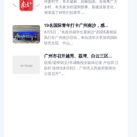
仲夏时节，草木葳蕤，田畴如画。在南粤广大
乡村，有关家乡的遗闻轶事、新建设新变化，
渐渐成了村民们拉家常...
19名国际青年打卡广州南沙，感...
8月5日，“名校外籍学生看南沙”2026暑期采
风行在广州南沙启动，来自清华大学深圳国际
研究生院、中山...
广州市召开越秀、荔湾、白云三区...
统筹/梁怿韬文/羊城晚报全媒体记者 卢佳圳 江
皓轩 徐炜伦8月6日，广州市人民政府新闻办
公室召开“‘...