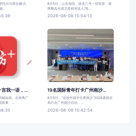
·维托尔与蕾吉娜·扎
8月5日，山东海阳。捷龙三号一箭双星，将
...
两颗高光谱卫星精准送入78...
55:39
2026-08-08 15:54:13
言我一语，...
19名国际青年打卡广州南沙...
田畴如画。在南粤广
8月5日，“名校外籍学生看南沙”2026暑期采
轶事、...
风行在广州南沙启动，...
48:35
2026-08-08 15:42:54