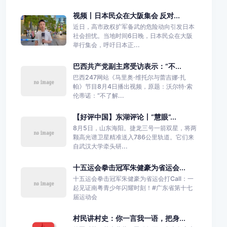
视频丨日本民众在大阪集会 反对...
近日，高市政权扩军备武的危险动向引发日本
社会担忧。当地时间6日晚，日本民众在大阪
举行集会，呼吁日本正...
巴西共产党副主席受访表示：“不...
巴西247网站《马里奥·维托尔与蕾吉娜·扎
帕》节目8月4日播出视频，原题：沃尔特·索
伦蒂诺：“不了解...
【好评中国】东湖评论丨“慧眼”...
8月5日，山东海阳。捷龙三号一箭双星，将两
颗高光谱卫星精准送入786公里轨道。它们来
自武汉大学牵头研...
十五运会拳击冠军朱健豪为省运会...
十五运会拳击冠军朱健豪为省运会打Call：一
起见证南粤青少年闪耀时刻！#广东省第十七
届运动会
村民讲村史：你一言我一语，把身...