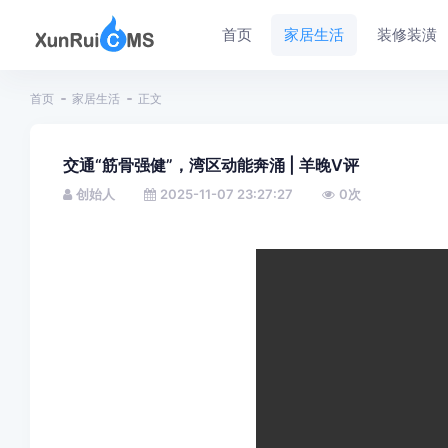
首页
家居生活
装修装潢
首页
家居生活
正文
交通“筋骨强健”，湾区动能奔涌 | 羊晚V评
创始人
2025-11-07 23:27:27
0
次